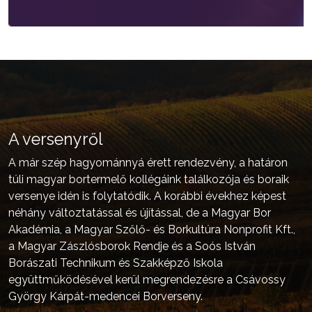
A versenyről
A már szép hagyománnyá érett rendezvény, a határon
túli magyar bortermelő kollégáink találkozója és boraik
versenye idén is folytatódik. A korábbi évekhez képest
néhány változtatással és újítással, de a Magyar Bor
Akadémia, a Magyar Szőlő- és Borkultúra Nonprofit Kft.,
a Magyar Zászlósborok Rendje és a Soós István
Borászati Technikum és Szakképző Iskola
együttműködésével kerül megrendezésre a Csávossy
György Kárpát-medencei Borverseny.