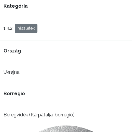
Kategória
1.3.2.
részletek
Ország
Ukrajna
Borrégió
Beregvidék (Kárpátaljai borrégió)