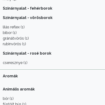
Színárnyalat - fehérborok
Színárnyalat - vörösborok
lilás reflex (1)
bíbor (1)
gránátvörös (1)
rubinvörös (1)
Színárnyalat - rosé borok
cseresznye (1)
Aromák
Animális aromák
bőr (1)
füstölt hús (1)