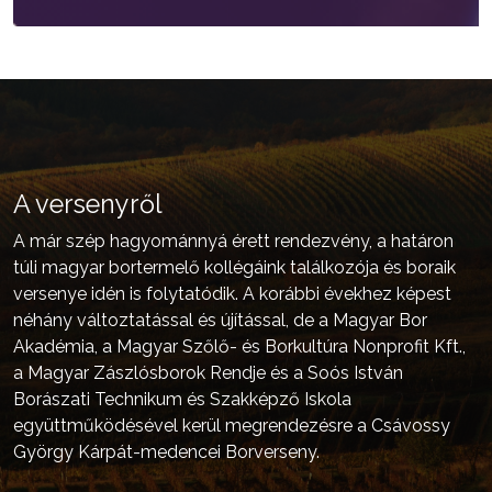
A versenyről
A már szép hagyománnyá érett rendezvény, a határon
túli magyar bortermelő kollégáink találkozója és boraik
versenye idén is folytatódik. A korábbi évekhez képest
néhány változtatással és újítással, de a Magyar Bor
Akadémia, a Magyar Szőlő- és Borkultúra Nonprofit Kft.,
a Magyar Zászlósborok Rendje és a Soós István
Borászati Technikum és Szakképző Iskola
együttműködésével kerül megrendezésre a Csávossy
György Kárpát-medencei Borverseny.