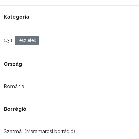
Kategória
1.3.1.
részletek
Ország
Románia
Borrégió
Szatmár (Máramarosi borrégió)