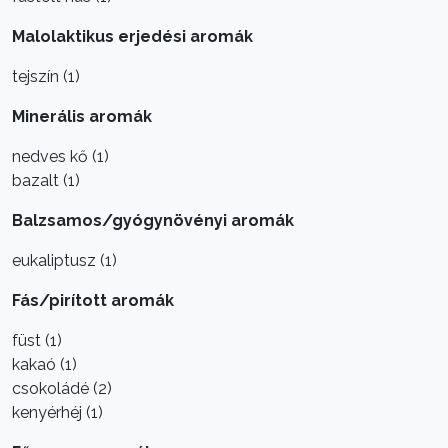
Malolaktikus erjedési aromák
tejszín (1)
Minerális aromák
nedves kő (1)
bazalt (1)
Balzsamos/gyógynövényi aromák
eukaliptusz (1)
Fás/pirított aromák
füst (1)
kakaó (1)
csokoládé (2)
kenyérhéj (1)