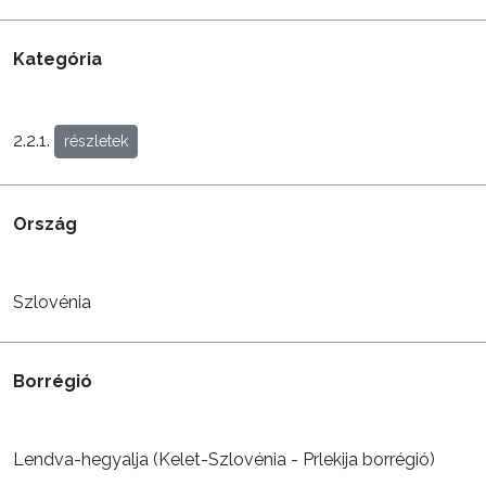
Kategória
2.2.1.
részletek
Ország
Szlovénia
Borrégió
Lendva-hegyalja (Kelet-Szlovénia - Prlekija borrégió)