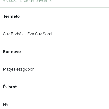
« vissza az eredményekhez
Termelő
Cuk Borház - Éva Cuk Somi
Bor neve
Matyi Pezsgőbor
Évjárat
NV