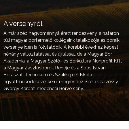
A versenyről
A már szép hagyománnyá érett rendezvény, a határon
túli magyar bortermelő kollégáink találkozója és boraik
versenye idén is folytatódik. A korábbi évekhez képest
néhány változtatással és újítással, de a Magyar Bor
Akadémia, a Magyar Szőlő- és Borkultúra Nonprofit Kft.,
a Magyar Zászlósborok Rendje és a Soós István
Borászati Technikum és Szakképző Iskola
együttműködésével kerül megrendezésre a Csávossy
György Kárpát-medencei Borverseny.