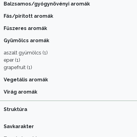
Balzsamos/gyógynövényi aromák
Fás/pirított aromák
Fűszeres aromák
Gyümölcs aromák
aszalt gyümölcs (1)
eper (1)
grapefruit (1)
Vegetális aromák
Virág aromák
Struktúra
Savkarakter