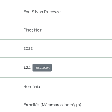
Fort Silvan Pincészet
Pinot Noir
2022
1.2.1.
részletek
Románia
Érmellék (Máramarosi borrégió)