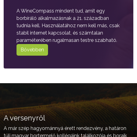
A WineCompass mindent tud, amit egy
borbíráló alkalmazásnak a 21. században
tudnia kell. Használatához nem kell más, csak
stabil internet kapcsolat, és számtalan
paraméterében rugalmasan testre szabható.
Bővebben
A versenyről
A már szép hagyománnyá érett rendezvény, a határon
túli magyar bortermelő kollégáink találkozója és boraik