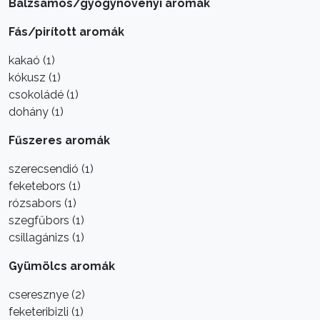
Balzsamos/gyógynövényi aromák
Fás/pirított aromák
kakaó (1)
kókusz (1)
csokoládé (1)
dohány (1)
Fűszeres aromák
szerecsendió (1)
feketebors (1)
rózsabors (1)
szegfűbors (1)
csillagánizs (1)
Gyümölcs aromák
cseresznye (2)
feketeribizli (1)