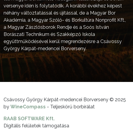
versenye idén is folytatódik. A korábbi évekhez képest
néhány változtatással és újítással, de a Magyar Bor
Akadémia, a Magyar Szőlő- és Borkultúra Nonprofit Kft.,
a Magyar Zászlósborok Rendje és a Soós István
Borászati Technikum és Szakképző Iskola
együttműködésével kerül megrendezésre a Csávossy
György Kárpát-medencei Borverseny.
Csávossy György Kárpát-medencei Borverseny © 2025
by
WineCompass
- Teljeskörű borbírálat
RAAB SOFTWARE Kft.
Digitális felületek támogatása