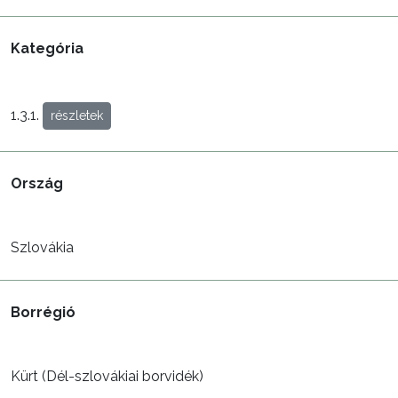
Kategória
1.3.1.
részletek
Ország
Szlovákia
Borrégió
Kürt (Dél-szlovákiai borvidék)